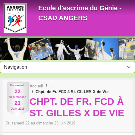
Panneau de gestion des cookies
Ecole d'escrime du Génie -
CSAD ANGERS
Du
samedi
Accueil
22
Chpt. de Fr. FCD à St. GILLES X de Vie
au
dimanche
CHPT. DE FR. FCD À
23
JUIN
2019
ST. GILLES X DE VIE
Du
samedi
22
au
dimanche
23
juin
2019