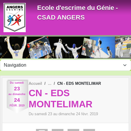
Panneau de gestion des cookies
Ecole d'escrime du Génie -
CSAD ANGERS
Du
samedi
Accueil
CN - EDS MONTELIMAR
23
CN - EDS
au
dimanche
24
MONTELIMAR
FÉVR.
2019
Du
samedi
23
au
dimanche
24
févr.
2019