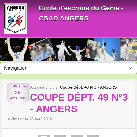
Panneau de gestion des cookies
Ecole d'escrime du Génie -
CSAD ANGERS
Le
dimanche
Accueil
Coupe Dépt. 49 N°3 - ANGERS
28
COUPE DÉPT. 49 N°3
AVRIL
2019
- ANGERS
Le
dimanche
28
avril
2019