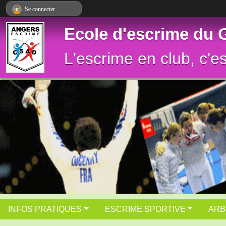
Panneau de gestion des cookies
Se connecter
Ecole d'escrime du
L'escrime en club, c'e
INFOS PRATIQUES
ESCRIME SPORTIVE
ARB