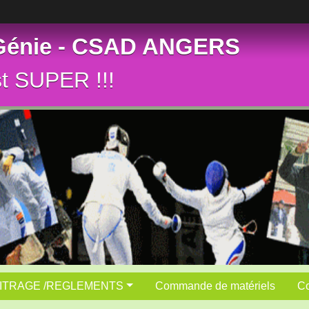
 Génie - CSAD ANGERS
st SUPER !!!
ITRAGE /REGLEMENTS
Commande de matériels
Co