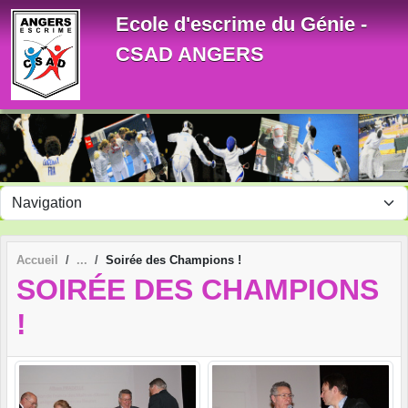
Panneau de gestion des cookies
Ecole d'escrime du Génie -
CSAD ANGERS
Accueil
Soirée des Champions !
SOIRÉE DES CHAMPIONS
!