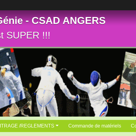
 Génie - CSAD ANGERS
st SUPER !!!
ITRAGE /REGLEMENTS
Commande de matériels
Co