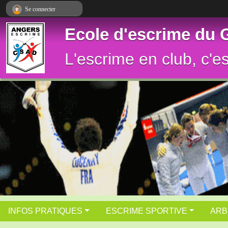
Panneau de gestion des cookies
Se connecter
Ecole d'escrime du
L'escrime en club, c'e
INFOS PRATIQUES
ESCRIME SPORTIVE
ARB