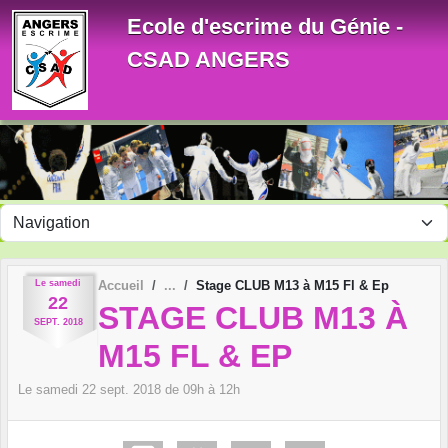
Panneau de gestion des cookies
Ecole d'escrime du Génie -
CSAD ANGERS
Le
samedi
Accueil
Stage CLUB M13 à M15 Fl & Ep
22
STAGE CLUB M13 À
SEPT.
2018
M15 FL & EP
Le
samedi
22
sept.
2018
de 09h à 12h