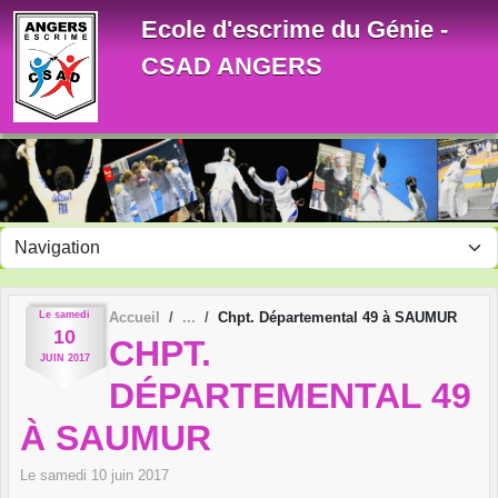
Panneau de gestion des cookies
Ecole d'escrime du Génie -
CSAD ANGERS
Le
samedi
Accueil
Chpt. Départemental 49 à SAUMUR
10
CHPT.
JUIN
2017
DÉPARTEMENTAL 49
À SAUMUR
Le
samedi
10
juin
2017