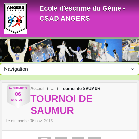
Panneau de gestion des cookies
Ecole d'escrime du Génie -
CSAD ANGERS
Le
dimanche
Accueil
Tournoi de SAUMUR
06
TOURNOI DE
NOV.
2016
SAUMUR
Le
dimanche
06
nov.
2016