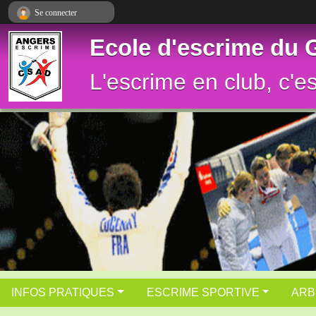
Panneau de gestion des cookies
Se connecter
Ecole d'escrime du
L'escrime en club, c'e
INFOS PRATIQUES
ESCRIME SPORTIVE
ARB