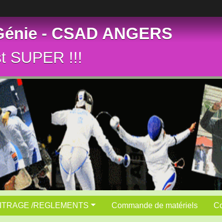
 Génie - CSAD ANGERS
st SUPER !!!
ITRAGE /REGLEMENTS
Commande de matériels
Co