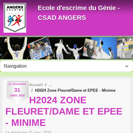
Panneau de gestion des cookies
Ecole d'escrime du Génie -
CSAD ANGERS
Le
dimanche
Accueil
31
H2024 Zone Fleuret/Dame et EPEE - Minime
JANV.
2016
H2024 ZONE
FLEURET/DAME ET EPEE
- MINIME
Le
dimanche
31
janv.
2016