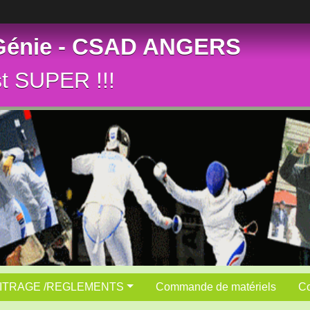
 Génie - CSAD ANGERS
st SUPER !!!
ITRAGE /REGLEMENTS
Commande de matériels
Co