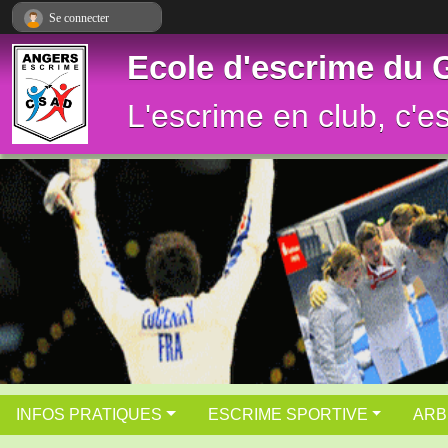
Panneau de gestion des cookies
Se connecter
Ecole d'escrime du
L'escrime en club, c'e
INFOS PRATIQUES
ESCRIME SPORTIVE
ARB