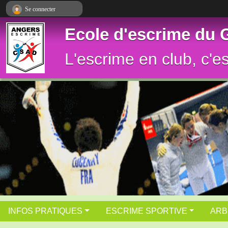
Panneau de gestion des cookies
Se connecter
Ecole d'escrime du
L'escrime en club, c'e
INFOS PRATIQUES
ESCRIME SPORTIVE
ARB