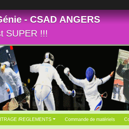
 Génie - CSAD ANGERS
st SUPER !!!
ITRAGE /REGLEMENTS
Commande de matériels
Co