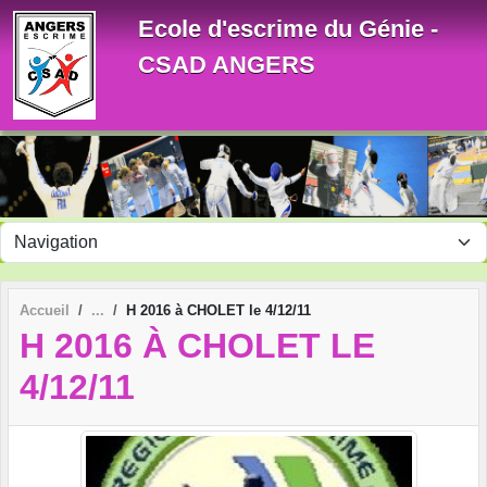
Panneau de gestion des cookies
Ecole d'escrime du Génie -
CSAD ANGERS
Accueil
H 2016 à CHOLET le 4/12/11
H 2016 À CHOLET LE
4/12/11