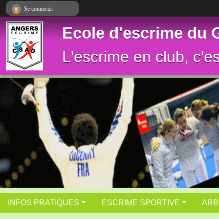
Panneau de gestion des cookies
Se connecter
Ecole d'escrime du
L'escrime en club, c'e
INFOS PRATIQUES
ESCRIME SPORTIVE
ARB