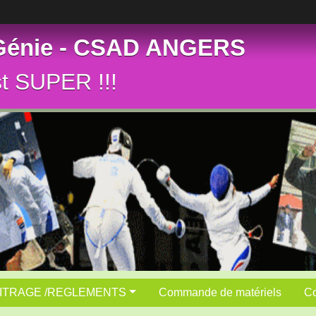
 Génie - CSAD ANGERS
st SUPER !!!
ITRAGE /REGLEMENTS
Commande de matériels
Co