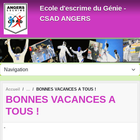
Panneau de gestion des cookies
Ecole d'escrime du Génie -
CSAD ANGERS
Accueil
BONNES VACANCES A TOUS !
BONNES VACANCES A
TOUS !
-