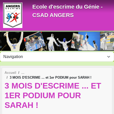
Panneau de gestion des cookies
Ecole d'escrime du Génie -
CSAD ANGERS
Accueil
3 MOIS D'ESCRIME ... et 1er PODIUM pour SARAH !
3 MOIS D'ESCRIME ... ET
1ER PODIUM POUR
SARAH !