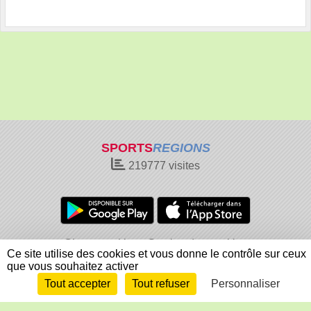
SPORTS
REGIONS
219777
visites
Charte cookies
Gestion des cookies
Ce site utilise des cookies et vous donne le contrôle sur ceux
Informations légales
Signaler un contenu inapproprié
que vous souhaitez activer
Tout accepter
Tout refuser
Personnaliser
Envie de participer ?
Connexion